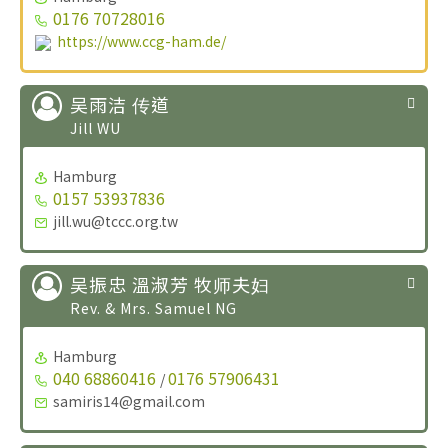
0176 70728016
https://www.ccg-ham.de/
吴雨洁 传道
Jill WU
Hamburg
0157 53937836
jill.wu@tccc.org.tw
吴振忠 溫淑芳 牧师夫妇
Rev. & Mrs. Samuel NG
Hamburg
040 68860416
0176 57906431
/
samiris14@gmail.com