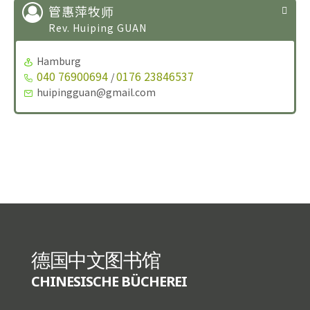
管惠萍牧师
Rev. Huiping GUAN
Hamburg
040 76900694
0176 23846537
/
huipingguan@gmail.com
德国中文图书馆
CHINESISCHE BÜCHEREI