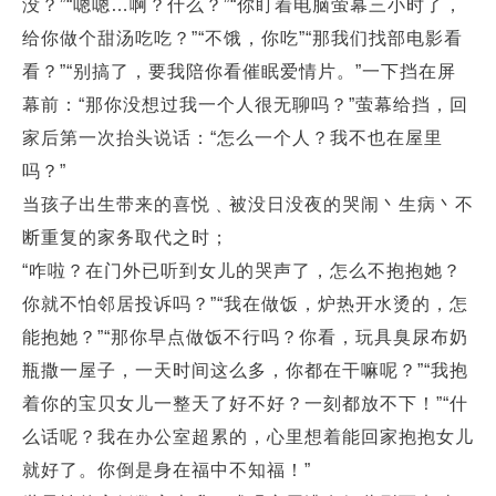
没？”“嗯嗯…啊？什么？”“你盯着电脑萤幕三小时了，
给你做个甜汤吃吃？”“不饿，你吃”“那我们找部电影看
看？”“别搞了，要我陪你看催眠爱情片。”一下挡在屏
幕前：“那你没想过我一个人很无聊吗？”萤幕给挡，回
家后第一次抬头说话：“怎么一个人？我不也在屋里
吗？”
当孩子出生带来的喜悦﹑被没日没夜的哭闹丶生病丶不
断重复的家务取代之时；
“咋啦？在门外已听到女儿的哭声了，怎么不抱抱她？
你就不怕邻居投诉吗？”“我在做饭，炉热开水烫的，怎
能抱她？”“那你早点做饭不行吗？你看，玩具臭尿布奶
瓶撒一屋子，一天时间这么多，你都在干嘛呢？”“我抱
着你的宝贝女儿一整天了好不好？一刻都放不下！”“什
么话呢？我在办公室超累的，心里想着能回家抱抱女儿
就好了。你倒是身在福中不知福！”