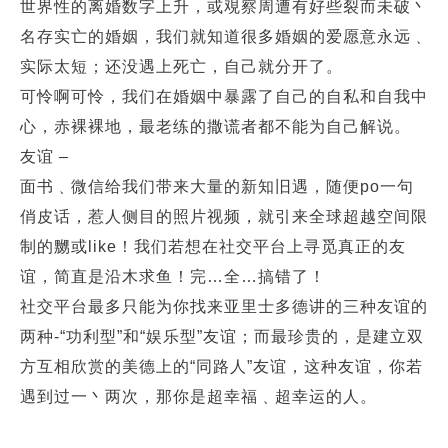
世界性的离婚数字上升，或覌察周遭有好些裂而未破丶
名存实亡的婚姻，我们就知道很多婚姻的爱愿意永远﹑
实际太短；还没遇上死亡，自己就分开了。
可怜啊可怜，我们在婚姻中暴露了自己的自私和自我中
心，赤裸裸地，最老练的撒谎者都不能为自己解说。
友谊 –
面书﹑微信给我们带来大量的新知旧遇，随便po一句
俏皮话，惹人侧目的照片视频，就引来全球超越空间限
制的嬲或like！我们若想在社交平台上寻觅真正的友
谊，简直是沿木求鱼！完…全…搞错了！
社交平台最多只能为你找来亚里士多德讲的三种友谊的
两种-“功利型”和“娱乐型”友谊；而最珍贵的，是建立双
方互相欣赏的美德上的“同路人”友谊，这种友谊，你若
遇到过一丶两次，那你是超幸福﹑超幸运的人。