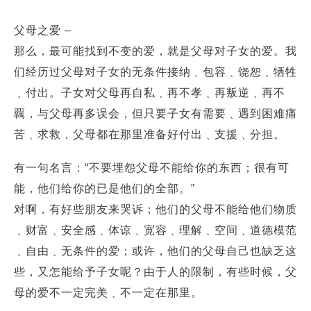
父母之爱 –
那么，最可能找到不变的爱，就是父母对子女的爱。我
们经历过父母对子女的无条件接纳﹑包容﹑饶恕﹑牺牲
﹑付出。子女对父母再自私﹑再不孝﹑再叛逆﹑再不
覊，与父母再多误会，但只要子女有需要﹑遇到困难痛
苦﹑求救，父母都在那里准备好付出﹑支援﹑分担。
有一句名言：“不要埋怨父母不能给你的东西；很有可
能，他们给你的已是他们的全部。”
对啊，有好些朋友来哭诉；他们的父母不能给他们物质
﹑财富﹑安全感﹑体谅﹑宽容﹑理解﹑空间﹑道德模范
﹑自由﹑无条件的爱；或许，他们的父母自己也缺乏这
些，又怎能给予子女呢？由于人的限制，有些时候，父
母的爱不一定完美﹑不一定在那里。