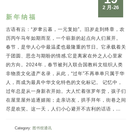
2 月-26
新年纳福
古语有云：“岁聿云暮，一元复始”。旧岁走到终章，农
历丙午马年如期而至，一个崭新的起点向人们展开。
春节，是华人心中最温柔也最隆重的节日。它承载着关
于团圆、思念与期盼的情感,它是离家在外之人心里家
的方向。2024年，春节被列入联合国教科文组织人类
非物质文化遗产名录，从此，“过年”不再单单只属于华
人，而成为最具中华文化特色的文化标记。 记忆中，
过年总是从一身新衣开始。大人忙着张罗年货，孩子们
在屋里屋外追逐嬉闹；走亲访友，拱手拜年，街巷之间
尽是欢笑。这一天，人们小心避开不吉利的话语，...
Category:
图书馆通讯