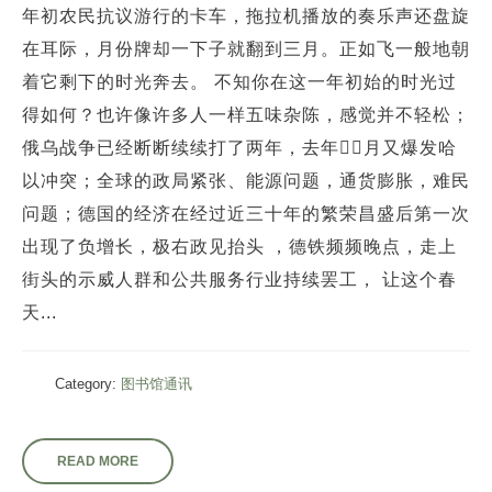
年初农民抗议游行的卡车，拖拉机播放的奏乐声还盘旋
在耳际，月份牌却一下子就翻到三月。正如飞一般地朝
着它剩下的时光奔去。 不知你在这一年初始的时光过
得如何？也许像许多人一样五味杂陈，感觉并不轻松；
俄乌战争已经断断续续打了两年，去年􏚲􏚱月又爆发哈
以冲突；全球的政局紧张、能源问题，通货膨胀，难民
问题；德国的经济在经过近三十年的繁荣昌盛后第一次
出现了负增长，极右政见抬头 ，德铁频频晚点，走上
街头的示威人群和公共服务行业持续罢工， 让这个春
天...
Category:
图书馆通讯
READ MORE