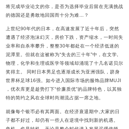
将完成毕业论文的你，是否为选择毕业后留在充满挑战
的德国还是勇敢地回国而十分为难…？
上世纪90年代的日本，在高速发展了近十年后，突然
遭遇了经济泡沫幻灭，房价下跌，资产缩水，一时间失
业率和自杀率攀升，整整30年都处在一个经济低迷的
泥潭里。但就在这被称为“失去的三十年”中，在文学,
物理，化学和生理或医学等领域却涌现了十几名诺贝尔
奖得主。 同时日本男足也逐渐成长为亚洲强队，跻身
世界杯足球16强。如今进入国际市场的服饰品牌MUJI
，优衣库更是趁势打下“价廉质优”的品牌特色，以其独
特的简约之风在全球时尚潮流占据一席之地。
就像每个银币必有其两面。在经济衰退期中,大家的日
子都不好过，却仍有一些人在逆境中找到新的机遇。
危机，也是转机。无论是整个时代进入发展迟缓停顿