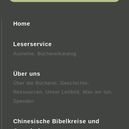
Home
Leserservice
Ausleihe
,
Büchereikatalog
Über uns
Über die Bücherei
,
Geschichte
,
Ressourcen
,
Unser Leitbild
,
Was wir tun
,
Spenden
Chinesische Bibelkreise und