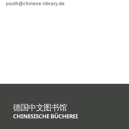
youth@chinese-library.de
德国中文图书馆
CHINESISCHE BÜCHEREI