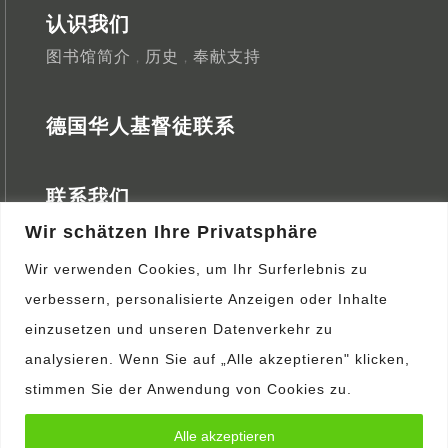
认识我们
图书馆简介
历史
奉献支持
，
，
德国华人基督徒联系
联系我们
开放时间
交通指引
查询表格
Wir schätzen Ihre Privatsphäre
，
，
Wir verwenden Cookies, um Ihr Surferlebnis zu
营会消息
verbessern, personalisierte Anzeigen oder Inhalte
einzusetzen und unseren Datenverkehr zu
查询
analysieren. Wenn Sie auf „Alle akzeptieren" klicken,
表格
stimmen Sie der Anwendung von Cookies zu.
Copyright ©2024 – 德国中文图书馆 All Rights Reserved.
Alle akzeptieren