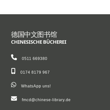
德国中文图书馆
CHINESISCHE BÜCHEREI
0511 669380
0174 8179 967
WhatsApp uns!
fmcd@chinese-library.de