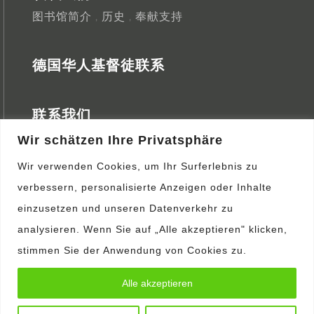
图书馆简介
历史
奉献支持
，
，
德国华人基督徒联系
联系我们
开放时间
交通指引
查询表格
Wir schätzen Ihre Privatsphäre
，
，
Wir verwenden Cookies, um Ihr Surferlebnis zu
营会消息
verbessern, personalisierte Anzeigen oder Inhalte
einzusetzen und unseren Datenverkehr zu
查询
analysieren. Wenn Sie auf „Alle akzeptieren" klicken,
表格
stimmen Sie der Anwendung von Cookies zu.
Copyright ©2024 – 德国中文图书馆 All Rights Reserved.
Alle akzeptieren
|
版权声明
|
私隐政策