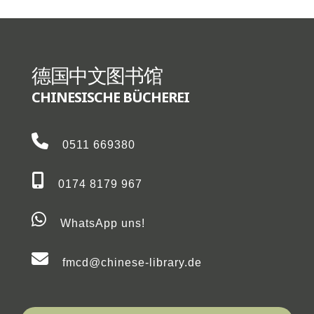
德国中文图书馆
CHINESISCHE BÜCHEREI
0511 669380
0174 8179 967
WhatsApp uns!
fmcd@chinese-library.de